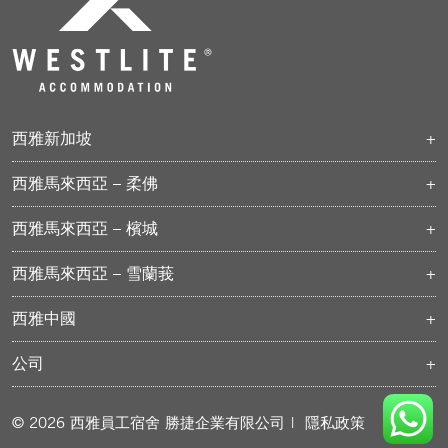
西雅新加坡
ASPRI-西雅帕百
西雅馬來西亞 – 柔佛
西雅杜尼松
柔佛科技園
西雅曼达
西雅馬來西亞 – 檳城
巴西古當
西雅杜關
武吉敏惹
士乃
西雅烏美
西雅馬來西亞 – 雪蘭莪
士乃 II
西雅兀兰
西雅-PKNS 八打靈再也
丹蓬
杜江大路（快速建設宿舍）
西雅中國
地普绕
克蘭芝路（快速建設宿舍）
西雅上水
公司
大士大道2號（快速建設宿舍）
大士南大道（快速建設宿舍）
關於我們
聯繫我們
© 2026 西雅員工宿舍
勝捷企業有限公司
|
隱私政策